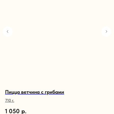
Пицца ветчина с грибами
С
710 г.
40 
1 050
р.
1