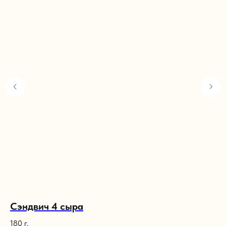
Сэндвич 4 сыра
С
180 г.
280