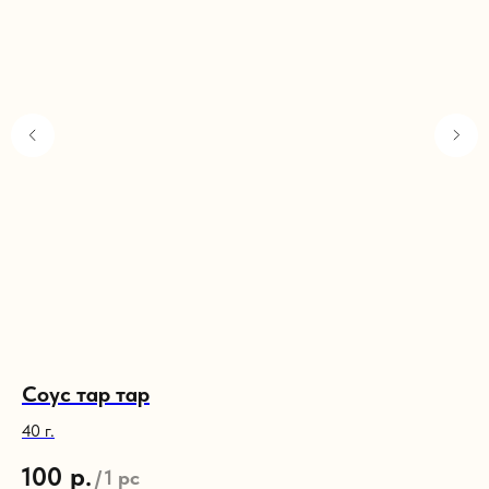
Соус тар тар
С
40 г.
200
100
р.
5
/
1 pc