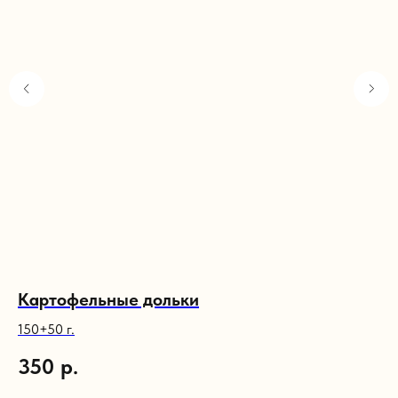
Картофельные дольки
К
150+50 г.
150
350
р.
6